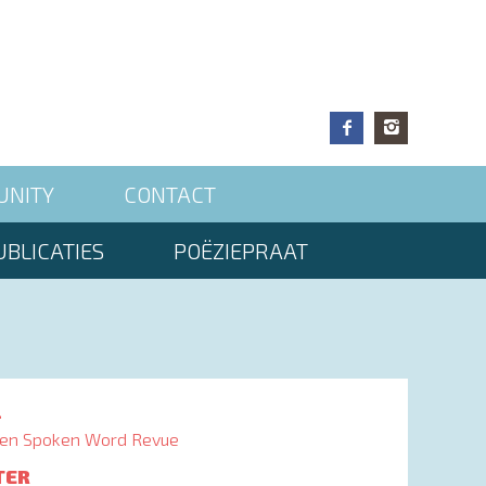
UNITY
CONTACT
BLICATIES
POËZIEPRAAT
L
en Spoken Word Revue
TER