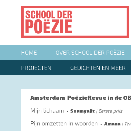
Overslaan
en
naar
de
inhoud
gaan
Main
HOME
OVER SCHOOL DER POËZIE
navigation
Second
PROJECTEN
GEDICHTEN EN MEER
menu
Amsterdam
PoëzieRevue in de O
Mijn lichaam
Soumyajit
Eerste prijs
Pijn omzetten in woorden
Amana
Twe