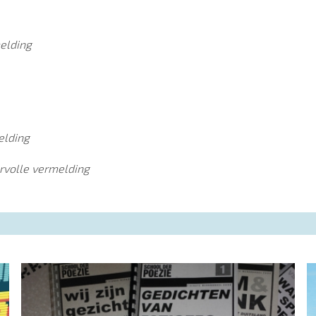
elding
elding
rvolle vermelding