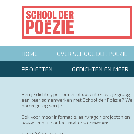
Overslaan
en
naar
de
inhoud
gaan
Main
HOME
OVER SCHOOL DER POËZIE
navigation
Second
PROJECTEN
GEDICHTEN EN MEER
menu
Ben je dichter, performer of docent en wil je graag
een keer samenwerken met School der Poëzie? We
horen graag van je.
Ook voor meer informatie, aanvragen projecten en
lessen kunt u contact met ons opnemen:
T: +31 (0)20-3307817