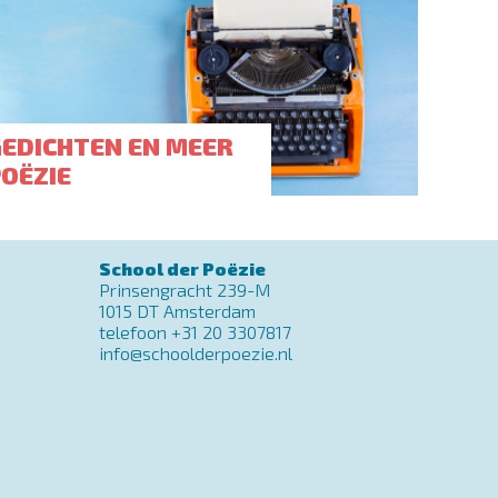
GEDICHTEN EN MEER
POËZIE
School der Poëzie
Prinsengracht 239-M
1015 DT Amsterdam
telefoon +31 20 3307817
info@schoolderpoezie.nl