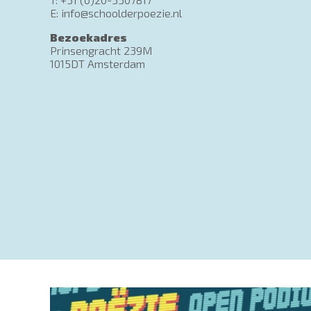
E: info@schoolderpoezie.nl
Bezoekadres
Prinsengracht 239M
1015DT Amsterdam