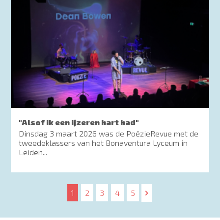
"Alsof ik een ijzeren hart had"
Dinsdag 3 maart 2026 was de PoëzieRevue met de
tweedeklassers van het Bonaventura Lyceum in
Leiden...
Paginering
Huidige
1
Page
2
Page
3
Page
4
Page
5
pagina