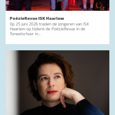
PoëzieRevue ISK Haarlem
Op 25 juni 2026 traden de jongeren van ISK
Haarlem op tijdens de PoëzieRevue in de
Toneelschuur in...