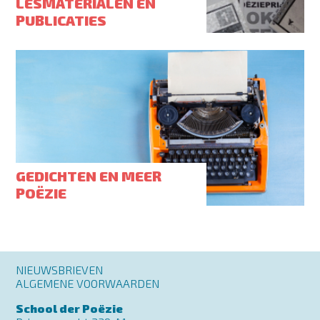
LESMATERIALEN EN
PUBLICATIES
GEDICHTEN EN MEER
POËZIE
Footer
NIEUWSBRIEVEN
menu
ALGEMENE VOORWAARDEN
School der Poëzie