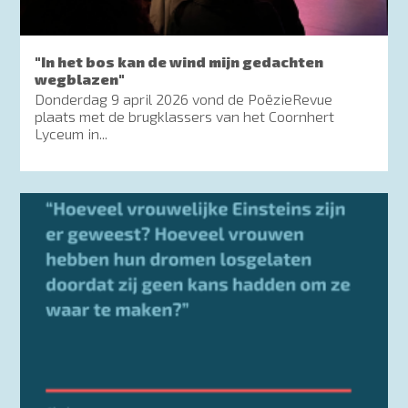
"In het bos kan de wind mijn gedachten
wegblazen"
Donderdag 9 april 2026 vond de PoëzieRevue
plaats met de brugklassers van het Coornhert
Lyceum in...