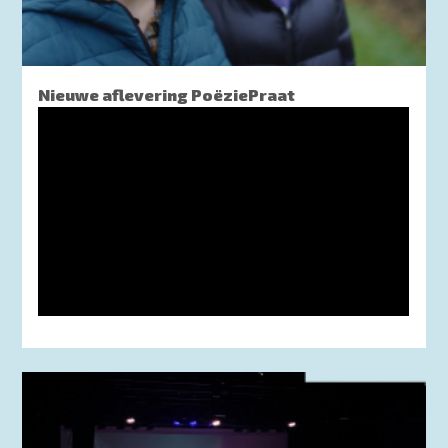
Nieuwe aflevering PoëziePraat