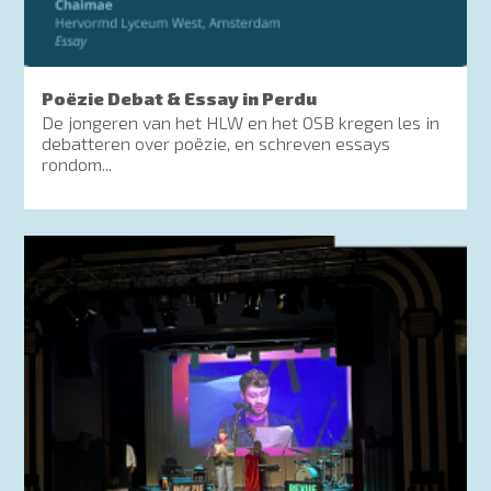
Poëzie Debat & Essay in Perdu
De jongeren van het HLW en het OSB kregen les in
debatteren over poëzie, en schreven essays
rondom...