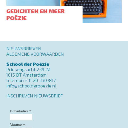
GEDICHTEN EN MEER
POËZIE
Footer
NIEUWSBRIEVEN
menu
ALGEMENE VOORWAARDEN
School der Poëzie
Prinsengracht 239-M
1015 DT Amsterdam
telefoon +31 20 3307817
info@schoolderpoezie.nl
INSCHRIJVEN NIEUWSBRIEF