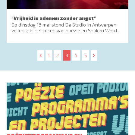
"Vrijheid is ademen zonder angst"
Op dinsdag 13 mei stond De Studio in Antwerpen
volledig in het teken van poëzie en Spoken Word...
Paginering
Page
1
Page
2
Huidige
3
Page
4
Page
5
pagina