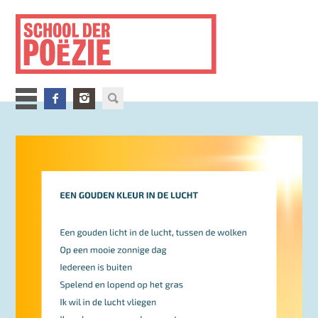
Overslaan
en
naar
de
inhoud
gaan