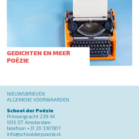
GEDICHTEN EN MEER
POËZIE
Footer
NIEUWSBRIEVEN
menu
ALGEMENE VOORWAARDEN
School der Poëzie
Prinsengracht 239-M
1015 DT Amsterdam
telefoon +31 20 3307817
info@schoolderpoezie.nl