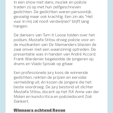
In een show met dans, muziek en poëzie
traden zij op met hun zelfgeschreven
gedichten. De gedichten waren persoonlijk,
gevoelig maar ook krachtig. Een zin als "Het
vuur in mij zal nooit verdwijnen" blijft lang
hangen.
De dansers van Turn it Loose tolden over het
podium, Mustafa Stitou droeg poëzie voor en
de muzikanten van De Niemanders bliezen de
zaal omver met een waanzinnig optreden. De
presentatie was in handen van André Accord.
Frank Wardenier begeleidde de jongeren op
drums en Vlado Spisiak op gitaar.
Een professionele jury koos de winnende
gedichten, reikten de prijzen en eervolle
vermelding uit, én kozen de jongere die het
beste voordroeg. De jury bestond uit dichter
Mustafa Stitou, docent op het ISK Anne van der
Molen en kunstcritica en poëziedocent Zoë
Dankert.
Winnaars ochtend Revue