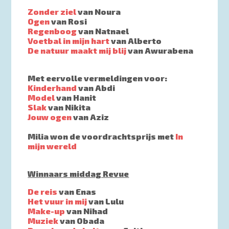
Zonder ziel
van Noura
Ogen
van Rosi
Regenboog
van Natnael
Voetbal in mijn hart
van Alberto
De natuur maakt mij blij
van Awurabena
Met eervolle vermeldingen voor:
Kinderhand
van Abdi
Model
van Hanit
Slak
van Nikita
Jouw ogen
van Aziz
Milia won de voordrachtsprijs met
In
mijn wereld
Winnaars middag Revue
De reis
van Enas
Het vuur in mij
van Lulu
Make-up
van Nihad
Muziek
van Obada