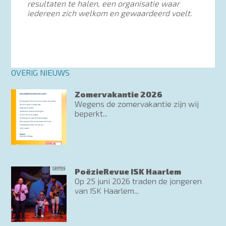
resultaten te halen, een organisatie waar
iedereen zich welkom en gewaardeerd voelt.
OVERIG NIEUWS
Zomervakantie 2026
Wegens de zomervakantie zijn wij
beperkt...
PoëzieRevue ISK Haarlem
Op 25 juni 2026 traden de jongeren
van ISK Haarlem...