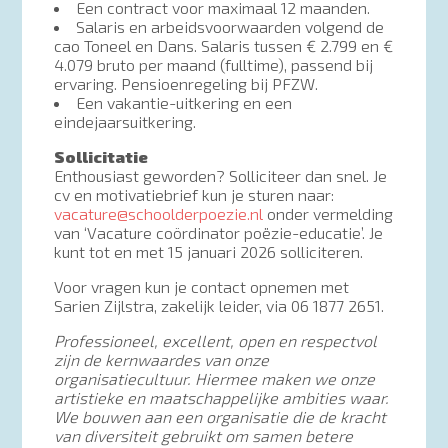
Een contract voor maximaal 12 maanden.
Salaris en arbeidsvoorwaarden volgend de
cao Toneel en Dans. Salaris tussen € 2.799 en €
4.079 bruto per maand (fulltime), passend bij
ervaring. Pensioenregeling bij PFZW.
Een vakantie-uitkering en een
eindejaarsuitkering.
Sollicitatie
Enthousiast geworden? Solliciteer dan snel. Je
cv en motivatiebrief kun je sturen naar:
vacature@schoolderpoezie.nl
onder vermelding
van ‘Vacature coördinator poëzie-educatie’. Je
kunt tot en met 15 januari 2026 solliciteren.
Voor vragen kun je contact opnemen met
Sarien Zijlstra, zakelijk leider, via 06 1877 2651.
Professioneel, excellent, open en respectvol
zijn de kernwaardes van onze
organisatiecultuur. Hiermee maken we onze
artistieke en maatschappelijke ambities waar.
We bouwen aan een organisatie die de kracht
van diversiteit gebruikt om samen betere