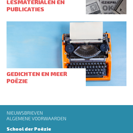
LESMATERIALEN EN
PUBLICATIES
GEDICHTEN EN MEER
POËZIE
Footer
NIEUWSBRIEVEN
menu
ALGEMENE VOORWAARDEN
School der Poëzie