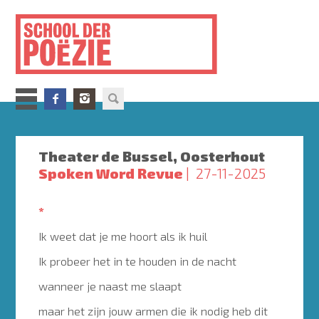
Overslaan
en
naar
de
inhoud
gaan
Theater de Bussel, Oosterhout
Spoken Word Revue
27-11-2025
*
Ik weet dat je me hoort als ik huil
Ik probeer het in te houden in de nacht
wanneer je naast me slaapt
maar het zijn jouw armen die ik nodig heb dit