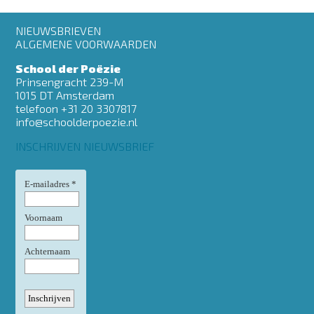
Footer
NIEUWSBRIEVEN
menu
ALGEMENE VOORWAARDEN
School der Poëzie
Prinsengracht 239-M
1015 DT Amsterdam
telefoon +31 20 3307817
info@schoolderpoezie.nl
INSCHRIJVEN NIEUWSBRIEF