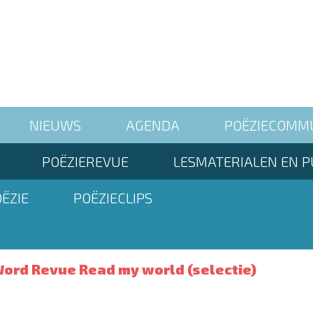
NIEUWS
AGENDA
POËZIECOMM
POËZIEREVUE
LESMATERIALEN EN P
ËZIE
POËZIECLIPS
ord Revue Read my world (selectie)