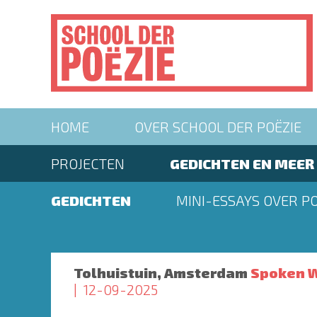
Overslaan
en
naar
de
inhoud
gaan
Main
HOME
OVER SCHOOL DER POËZIE
navigation
Second
PROJECTEN
GEDICHTEN EN MEER
menu
Second
GEDICHTEN
MINI-ESSAYS OVER PO
menu
Tolhuistuin, Amsterdam
Spoken W
12-09-2025