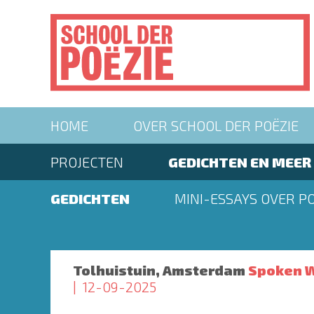
Overslaan
en
naar
de
inhoud
gaan
Main
HOME
OVER SCHOOL DER POËZIE
navigation
Second
PROJECTEN
GEDICHTEN EN MEER
menu
Second
GEDICHTEN
MINI-ESSAYS OVER PO
menu
Tolhuistuin, Amsterdam
Spoken W
12-09-2025