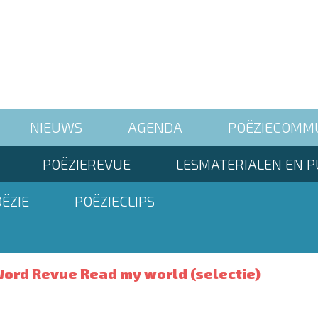
NIEUWS
AGENDA
POËZIECOMM
POËZIEREVUE
LESMATERIALEN EN P
ËZIE
POËZIECLIPS
ord Revue Read my world (selectie)