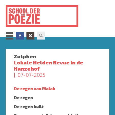
Overslaan
en
naar
de
inhoud
gaan
Zutphen
Lokale Helden Revue in de
Hanzehof
07-07-2025
De regen van Malak
De regen
De regen huilt