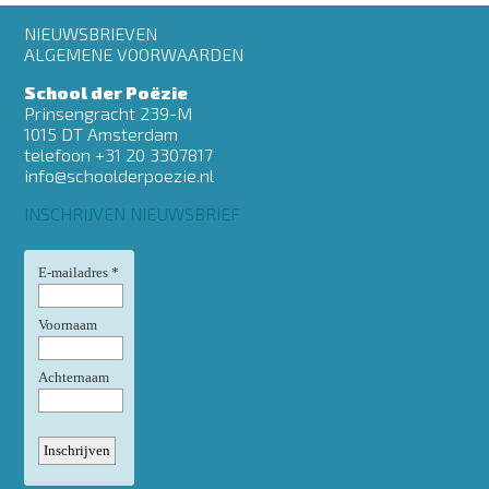
Footer
NIEUWSBRIEVEN
menu
ALGEMENE VOORWAARDEN
School der Poëzie
Prinsengracht 239-M
1015 DT Amsterdam
telefoon +31 20 3307817
info@schoolderpoezie.nl
INSCHRIJVEN NIEUWSBRIEF