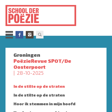
Overslaan
en
naar
de
inhoud
gaan
Groningen
PoëzieRevue SPOT/De
Oosterpoort
28-10-2025
In de stilte op de straten
In de stilte op de straten
Hoor ik stemmen in mijn hoofd