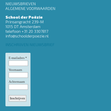
Footer
NIEUWSBRIEVEN
menu
ALGEMENE VOORWAARDEN
School der Poëzie
Prinsengracht 239-M
1015 DT Amsterdam
telefoon +31 20 3307817
info@schoolderpoezie.nl
INSCHRIJVEN NIEUWSBRIEF