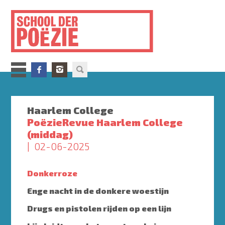
Overslaan
en
naar
de
inhoud
gaan
Haarlem College
PoëzieRevue Haarlem College
(middag)
02-06-2025
Donkerroze
Enge nacht in de donkere woestijn
Drugs en pistolen rijden op een lijn