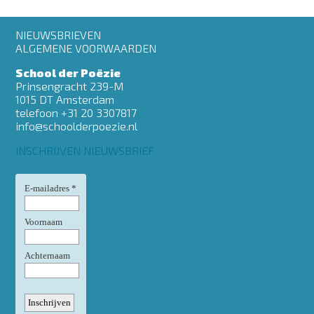
Footer
NIEUWSBRIEVEN
menu
ALGEMENE VOORWAARDEN
School der Poëzie
Prinsengracht 239-M
1015 DT Amsterdam
telefoon +31 20 3307817
info@schoolderpoezie.nl
INSCHRIJVEN NIEUWSBRIEF