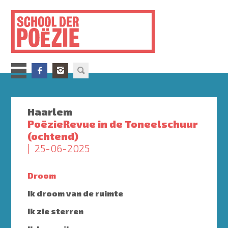
Overslaan
en
naar
de
inhoud
gaan
Haarlem
PoëzieRevue in de Toneelschuur
(ochtend)
25-06-2025
Droom
Ik droom van de ruimte
Ik zie sterren