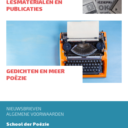
LESMATERIALEN EN
PUBLICATIES
GEDICHTEN EN MEER
POËZIE
Footer
NIEUWSBRIEVEN
menu
ALGEMENE VOORWAARDEN
School der Poëzie