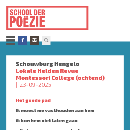
Overslaan
en
naar
de
inhoud
gaan
Schouwburg Hengelo
Lokale Helden Revue
Montessori College (ochtend)
23-09-2025
Het goede pad
Ik moest me vasthouden aan hem
ik kon hem niet laten gaan