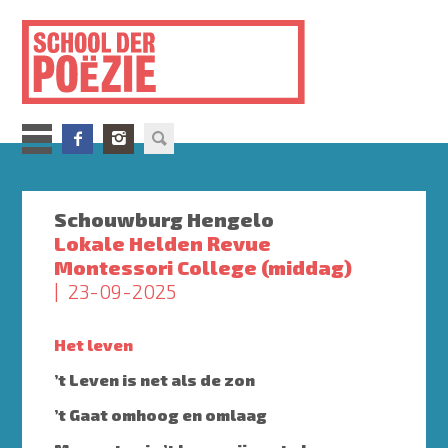
Overslaan
en
naar
de
inhoud
gaan
Schouwburg Hengelo
Lokale Helden Revue
Montessori College (middag)
23-09-2025
Het leven
’t Leven is net als de zon
’t Gaat omhoog en omlaag