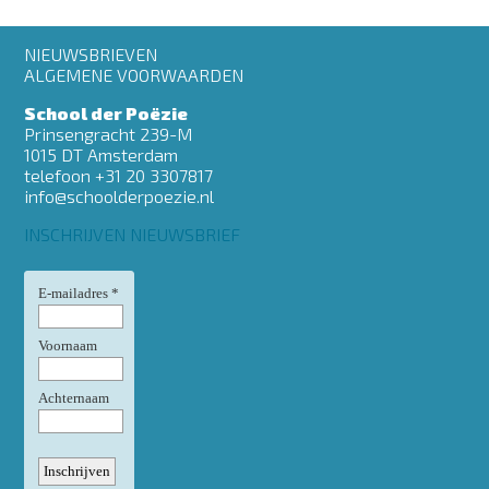
Footer
NIEUWSBRIEVEN
menu
ALGEMENE VOORWAARDEN
School der Poëzie
Prinsengracht 239-M
1015 DT Amsterdam
telefoon +31 20 3307817
info@schoolderpoezie.nl
INSCHRIJVEN NIEUWSBRIEF