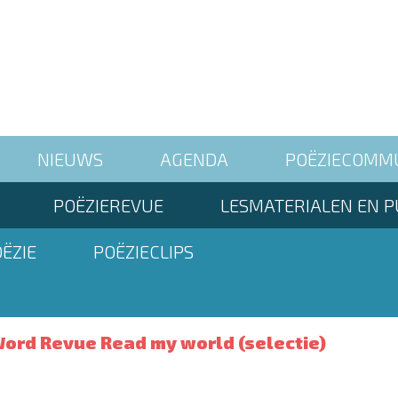
NIEUWS
AGENDA
POËZIECOMM
POËZIEREVUE
LESMATERIALEN EN P
ËZIE
POËZIECLIPS
ord Revue Read my world (selectie)