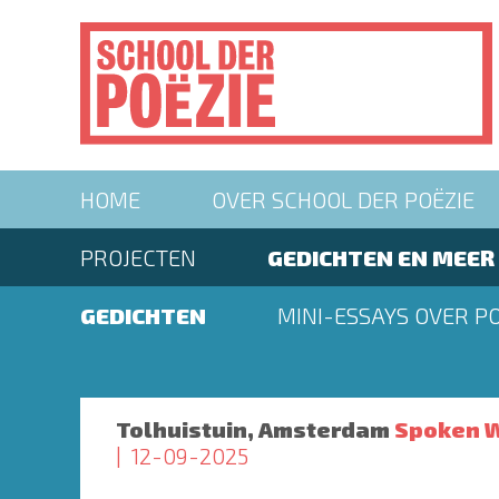
Overslaan
en
naar
de
inhoud
gaan
Main
HOME
OVER SCHOOL DER POËZIE
navigation
Second
PROJECTEN
GEDICHTEN EN MEER
menu
Second
GEDICHTEN
MINI-ESSAYS OVER PO
menu
Tolhuistuin, Amsterdam
Spoken W
12-09-2025