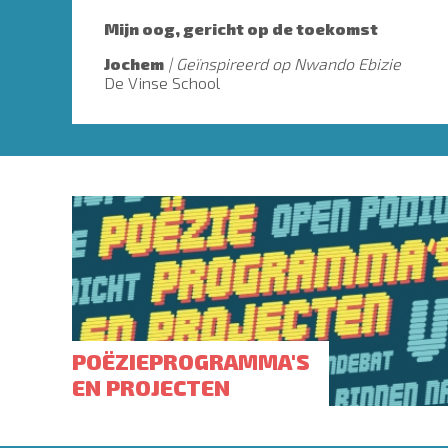
Mijn oog, gericht op de toekomst
Jochem
Geïnspireerd op Nwando Ebizie
De Vinse School
POËZIEPROGRAMMA'S
EN PROJECTEN