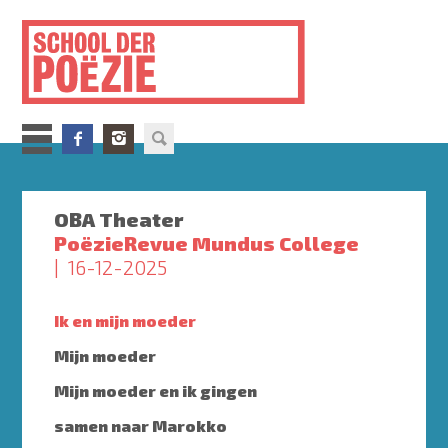
Overslaan
en
naar
de
inhoud
gaan
OBA Theater
PoëzieRevue Mundus College
16-12-2025
Ik en mijn moeder
Mijn moeder
Mijn moeder en ik gingen
samen naar Marokko