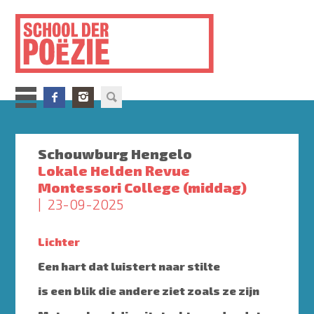
Overslaan
en
naar
de
inhoud
gaan
Schouwburg Hengelo
Lokale Helden Revue
Montessori College (middag)
23-09-2025
Lichter
Een hart dat luistert naar stilte
is een blik die andere ziet zoals ze zijn