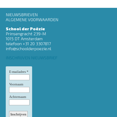
Footer
NIEUWSBRIEVEN
menu
ALGEMENE VOORWAARDEN
School der Poëzie
Prinsengracht 239-M
1015 DT Amsterdam
telefoon +31 20 3307817
info@schoolderpoezie.nl
INSCHRIJVEN NIEUWSBRIEF