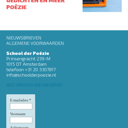
POËZIE
Footer
NIEUWSBRIEVEN
menu
ALGEMENE VOORWAARDEN
School der Poëzie
Prinsengracht 239-M
1015 DT Amsterdam
telefoon +31 20 3307817
info@schoolderpoezie.nl
INSCHRIJVEN NIEUWSBRIEF