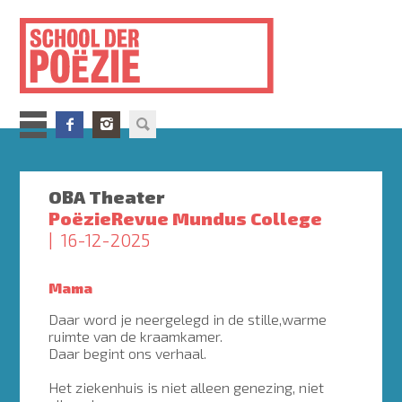
Overslaan
en
naar
de
inhoud
gaan
OBA Theater
PoëzieRevue Mundus College
16-12-2025
Mama
Daar word je neergelegd in de stille,warme
ruimte van de kraamkamer.
Daar begint ons verhaal.
Het ziekenhuis is niet alleen genezing, niet