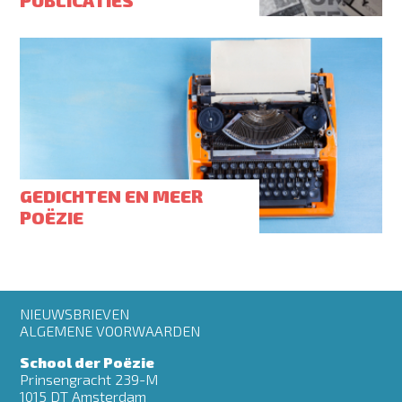
PUBLICATIES
GEDICHTEN EN MEER
POËZIE
Footer
NIEUWSBRIEVEN
menu
ALGEMENE VOORWAARDEN
School der Poëzie
Prinsengracht 239-M
1015 DT Amsterdam