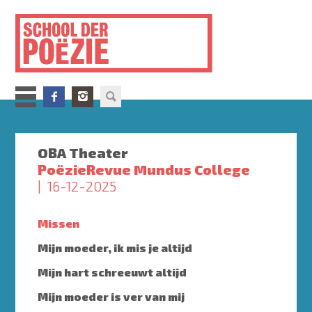
Overslaan
en
naar
de
inhoud
gaan
OBA Theater
PoëzieRevue Mundus College
16-12-2025
Missen
Mijn moeder, ik mis je altijd
Mijn hart schreeuwt altijd
Mijn moeder is ver van mij