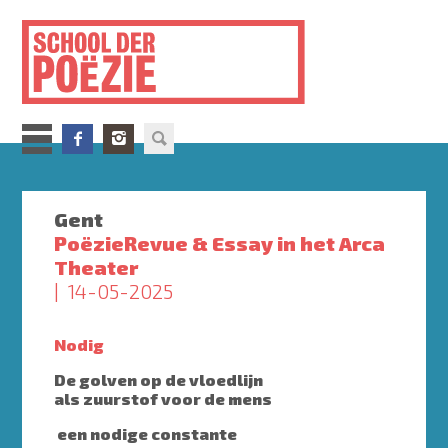
Overslaan
en
naar
de
inhoud
gaan
Gent
PoëzieRevue & Essay in het Arca
Theater
14-05-2025
Nodig
De golven op de vloedlijn
als zuurstof voor de mens
een nodige constante