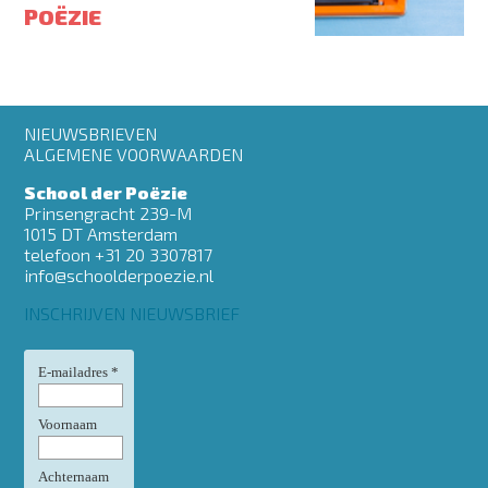
POËZIE
Footer
NIEUWSBRIEVEN
menu
ALGEMENE VOORWAARDEN
School der Poëzie
Prinsengracht 239-M
1015 DT Amsterdam
telefoon +31 20 3307817
info@schoolderpoezie.nl
INSCHRIJVEN NIEUWSBRIEF