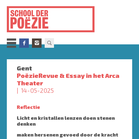
Overslaan
en
naar
de
inhoud
gaan
Gent
PoëzieRevue & Essay in het Arca
Theater
14-05-2025
Reflectie
Licht en kristallen lenzen doen stenen
denken
maken hersenen gevoed door de kracht