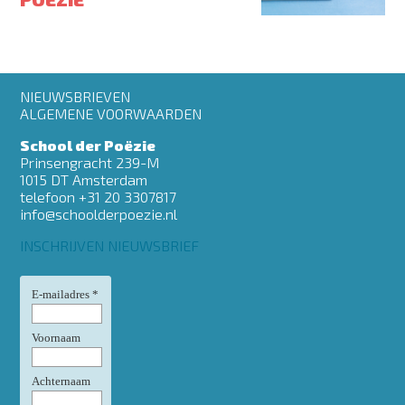
Footer
NIEUWSBRIEVEN
menu
ALGEMENE VOORWAARDEN
School der Poëzie
Prinsengracht 239-M
1015 DT Amsterdam
telefoon +31 20 3307817
info@schoolderpoezie.nl
INSCHRIJVEN NIEUWSBRIEF