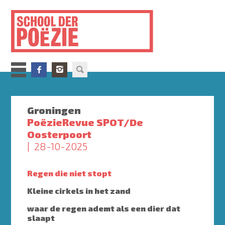
Overslaan
en
naar
de
inhoud
gaan
Groningen
PoëzieRevue SPOT/De
Oosterpoort
28-10-2025
Regen die niet stopt
Kleine cirkels in het zand
waar de regen ademt als een dier dat
slaapt