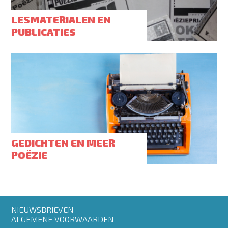
LESMATERIALEN EN
PUBLICATIES
GEDICHTEN EN MEER
POËZIE
Footer
NIEUWSBRIEVEN
menu
ALGEMENE VOORWAARDEN