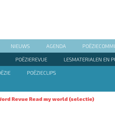
NIEUWS
AGENDA
POËZIECOMM
POËZIEREVUE
LESMATERIALEN EN P
ËZIE
POËZIECLIPS
ord Revue Read my world (selectie)