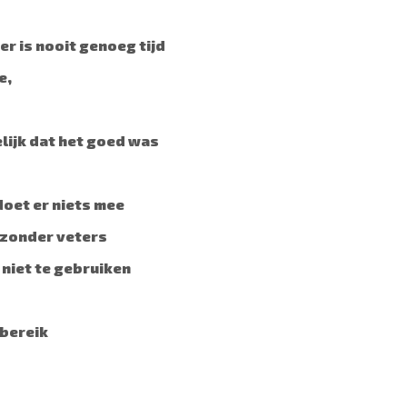
er is nooit genoeg tijd
e,
lijk dat het goed was
 doet er niets mee
n zonder veters
niet te gebruiken
 bereik