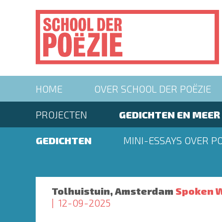
Overslaan
en
naar
de
inhoud
gaan
Main
HOME
OVER SCHOOL DER POËZIE
navigation
Second
PROJECTEN
GEDICHTEN EN MEER
menu
Second
GEDICHTEN
MINI-ESSAYS OVER PO
menu
Tolhuistuin, Amsterdam
Spoken W
12-09-2025