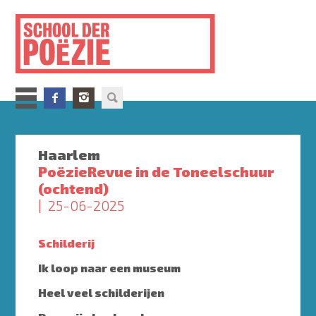
Overslaan
en
naar
de
inhoud
gaan
Haarlem
PoëzieRevue in de Toneelschuur
(ochtend)
25-06-2025
Schilderij
Ik loop naar een museum
Heel veel schilderijen