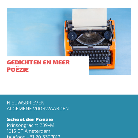
GEDICHTEN EN MEER
POËZIE
Footer
NIEUWSBRIEVEN
menu
ALGEMENE VOORWAARDEN
School der Poëzie
Prinsengracht 239-M
1015 DT Amsterdam
telefoon +31 20 3307817