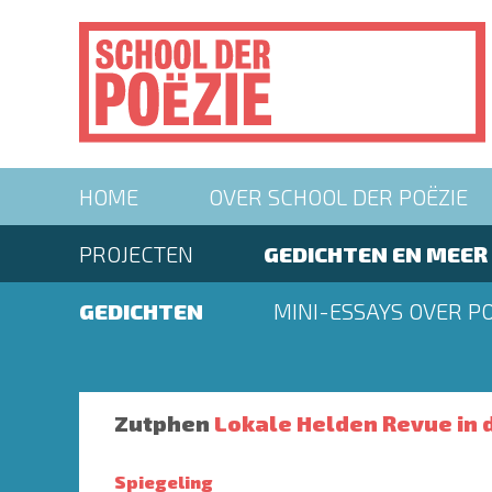
Overslaan
en
naar
de
inhoud
gaan
Main
HOME
OVER SCHOOL DER POËZIE
navigation
Second
PROJECTEN
GEDICHTEN EN MEER
menu
Second
GEDICHTEN
MINI-ESSAYS OVER PO
menu
Zutphen
Lokale Helden Revue in 
Spiegeling