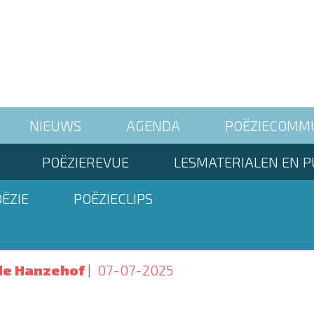
NIEUWS
AGENDA
POËZIECOMM
POËZIEREVUE
LESMATERIALEN EN P
ËZIE
POËZIECLIPS
de Hanzehof
07-07-2025