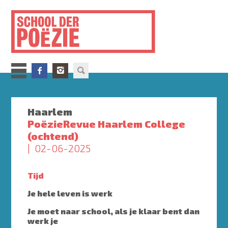
Overslaan
en
naar
de
inhoud
gaan
Haarlem
PoëzieRevue Haarlem College
(ochtend)
02-06-2025
Tijd
Je hele leven is werk
Je moet naar school, als je klaar bent dan
werk je