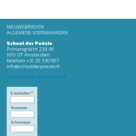
Footer
NIEUWSBRIEVEN
menu
ALGEMENE VOORWAARDEN
School der Poëzie
Prinsengracht 239-M
1015 DT Amsterdam
telefoon +31 20 3307817
info@schoolderpoezie.nl
INSCHRIJVEN NIEUWSBRIEF