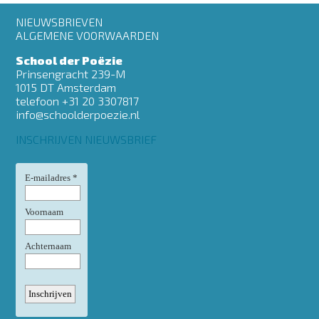
Footer
NIEUWSBRIEVEN
menu
ALGEMENE VOORWAARDEN
School der Poëzie
Prinsengracht 239-M
1015 DT Amsterdam
telefoon +31 20 3307817
info@schoolderpoezie.nl
INSCHRIJVEN NIEUWSBRIEF