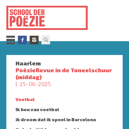
Overslaan
en
naar
de
inhoud
gaan
Haarlem
PoëzieRevue in de Toneelschuur
(middag)
25-06-2025
Voetbal
Ik hou van voetbal
ik droom dat ik speel in Barcelona