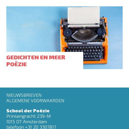
GEDICHTEN EN MEER
POËZIE
Footer
NIEUWSBRIEVEN
menu
ALGEMENE VOORWAARDEN
School der Poëzie
Prinsengracht 239-M
1015 DT Amsterdam
telefoon +31 20 3307817