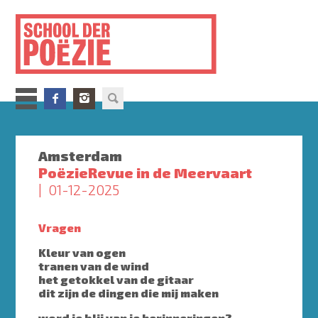
Overslaan
en
naar
de
inhoud
gaan
Amsterdam
PoëzieRevue in de Meervaart
01-12-2025
Vragen
Kleur van ogen
tranen van de wind
het getokkel van de gitaar
dit zijn de dingen die mij maken
word je blij van je herinneringen?