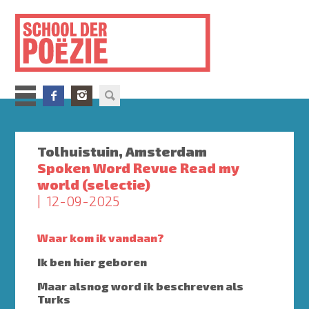
Overslaan
en
naar
de
inhoud
gaan
Tolhuistuin, Amsterdam
Spoken Word Revue Read my
world (selectie)
12-09-2025
Waar kom ik vandaan?
Ik ben hier geboren
Maar alsnog word ik beschreven als
Turks