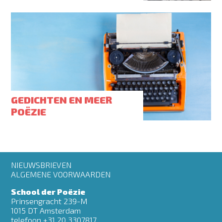
GEDICHTEN EN MEER
POËZIE
Footer
NIEUWSBRIEVEN
menu
ALGEMENE VOORWAARDEN
School der Poëzie
Prinsengracht 239-M
1015 DT Amsterdam
telefoon +31 20 3307817