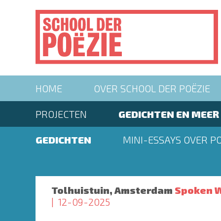
Overslaan
en
naar
de
inhoud
gaan
Main
HOME
OVER SCHOOL DER POËZIE
navigation
Second
PROJECTEN
GEDICHTEN EN MEER
menu
Second
GEDICHTEN
MINI-ESSAYS OVER PO
menu
Tolhuistuin, Amsterdam
Spoken W
12-09-2025