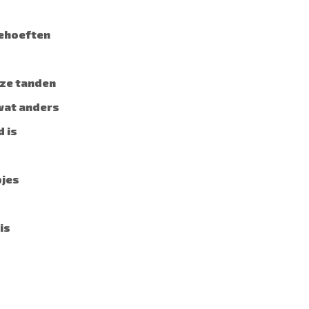
behoeften
nze tanden
wat anders
d is
pjes
is