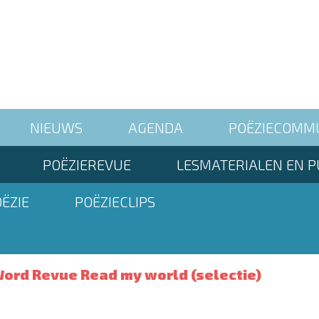
NIEUWS
AGENDA
POËZIECOMM
POËZIEREVUE
LESMATERIALEN EN P
ËZIE
POËZIECLIPS
ord Revue Read my world (selectie)