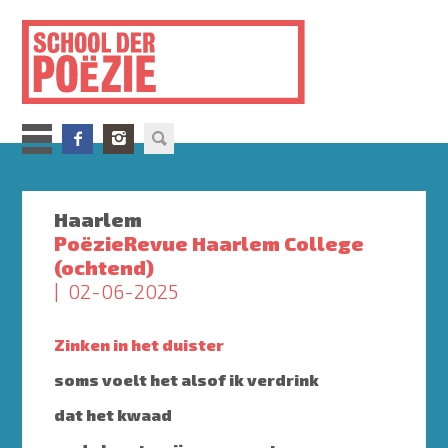
Overslaan
en
naar
de
inhoud
gaan
Haarlem
PoëzieRevue Haarlem College
(ochtend)
02-06-2025
Zinken in het duister
soms voelt het alsof ik verdrink
dat het kwaad