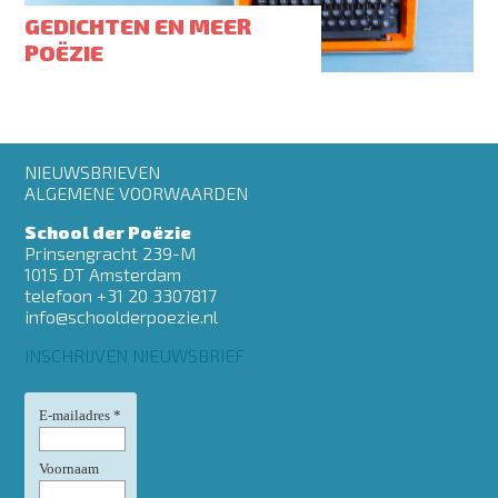
GEDICHTEN EN MEER
POËZIE
Footer
NIEUWSBRIEVEN
menu
ALGEMENE VOORWAARDEN
School der Poëzie
Prinsengracht 239-M
1015 DT Amsterdam
telefoon +31 20 3307817
info@schoolderpoezie.nl
INSCHRIJVEN NIEUWSBRIEF