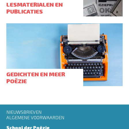
LESMATERIALEN EN
PUBLICATIES
GEDICHTEN EN MEER
POËZIE
Footer
NIEUWSBRIEVEN
menu
ALGEMENE VOORWAARDEN
School der Poëzie