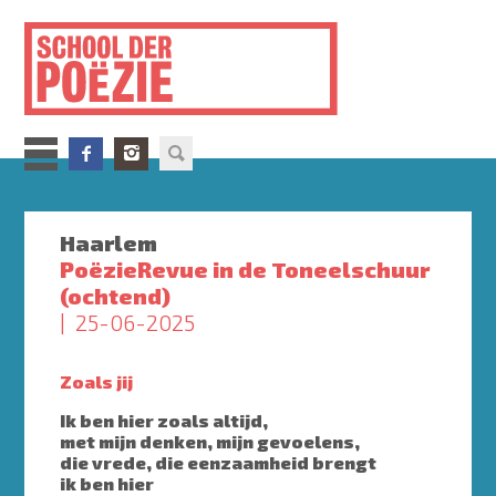
Overslaan
en
naar
de
inhoud
gaan
Haarlem
PoëzieRevue in de Toneelschuur
(ochtend)
25-06-2025
Zoals jij
Ik ben hier zoals altijd,
met mijn denken, mijn gevoelens,
die vrede, die eenzaamheid brengt
ik ben hier