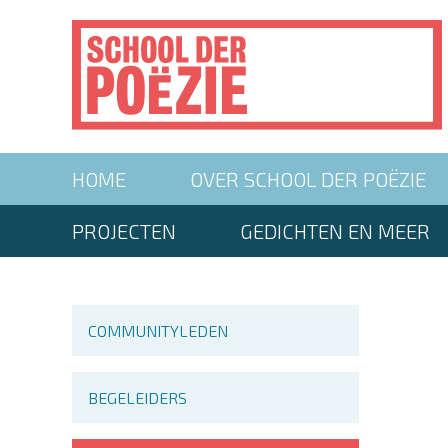
Overslaan
en
naar
de
inhoud
gaan
Main
HOME
OVER SCHOOL DER POËZIE
navigation
Second
PROJECTEN
GEDICHTEN EN MEER
menu
Main
COMMUNITYLEDEN
navigation
BEGELEIDERS