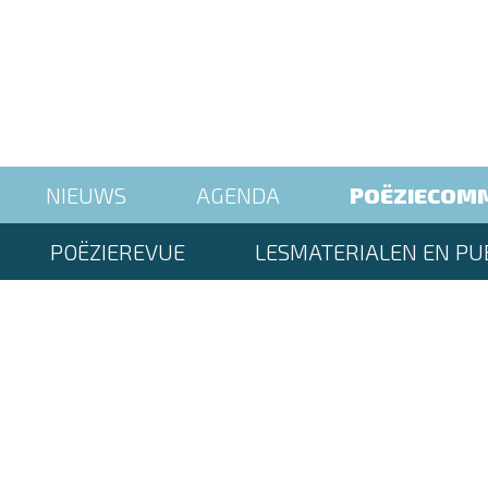
NIEUWS
AGENDA
POËZIECOM
POËZIEREVUE
LESMATERIALEN EN PUB