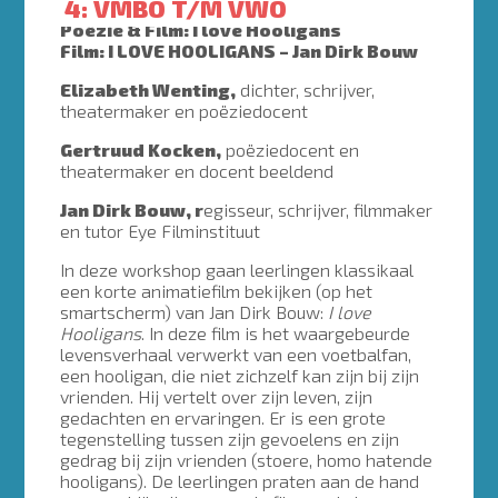
4: VMBO T/M VWO
Poëzie & Film: I love Hooligans
Film: I LOVE HOOLIGANS – Jan Dirk Bouw
Elizabeth Wenting,
dichter, schrijver,
theatermaker en poëziedocent
Gertruud Kocken,
poëziedocent en
theatermaker en docent beeldend
Jan Dirk Bouw, r
egisseur, schrijver, filmmaker
en tutor Eye Filminstituut
In deze workshop gaan leerlingen klassikaal
een korte animatiefilm bekijken (op het
smartscherm) van Jan Dirk Bouw:
I love
Hooligans
. In deze film is het waargebeurde
levensverhaal verwerkt van een voetbalfan,
een hooligan, die niet zichzelf kan zijn bij zijn
vrienden. Hij vertelt over zijn leven, zijn
gedachten en ervaringen. Er is een grote
tegenstelling tussen zijn gevoelens en zijn
gedrag bij zijn vrienden (stoere, homo hatende
hooligans). De leerlingen praten aan de hand