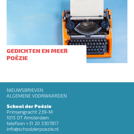
GEDICHTEN EN MEER
POËZIE
Footer
NIEUWSBRIEVEN
menu
ALGEMENE VOORWAARDEN
School der Poëzie
Prinsengracht 239-M
1015 DT Amsterdam
telefoon +31 20 3307817
info@schoolderpoezie.nl