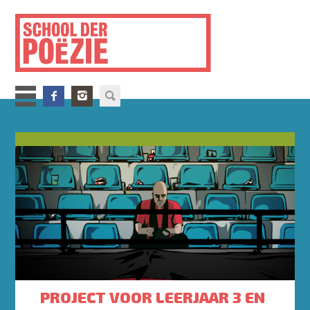
Overslaan
en
naar
de
inhoud
gaan
PROJECT VOOR LEERJAAR 3 EN