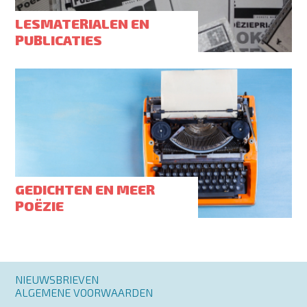
LESMATERIALEN EN
PUBLICATIES
GEDICHTEN EN MEER
POËZIE
Footer
NIEUWSBRIEVEN
menu
ALGEMENE VOORWAARDEN