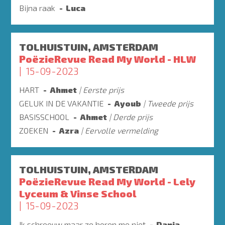
Bijna raak
Luca
TOLHUISTUIN, AMSTERDAM
PoëzieRevue Read My World - HLW
15-09-2023
HART
Ahmet
Eerste prijs
GELUK IN DE VAKANTIE
Ayoub
Tweede prijs
BASISSCHOOL
Ahmet
Derde prijs
ZOEKEN
Azra
Eervolle vermelding
TOLHUISTUIN, AMSTERDAM
PoëzieRevue Read My World - Lely
Lyceum & Vinse School
15-09-2023
Ik schreeuw maar ze horen me niet
Dania