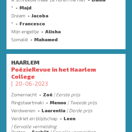
*
Majd
Dream
Jacoba
*
Francesco
Mijn engeltje
Alisha
Somalië
Mahamed
HAARLEM
PoëzieRevue in het Haarlem
College
20-06-2023
Zomernacht
Zoë
Eerste prijs
Ringstaartmaki
Menno
Tweede prijs
Verdwenen
Laurentia
Derde prijs
Verdriet en blijdschap
Leen
Eervolle vermelding
Praten
Sarbjit
Eervolle vermelding