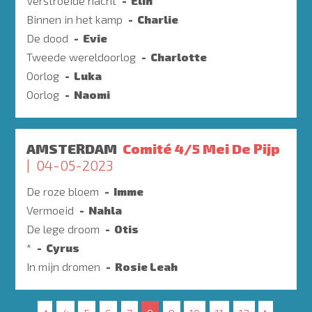
Verstroeide nacht
Elin
Binnen in het kamp
Charlie
De dood
Evie
Tweede wereldoorlog
Charlotte
Oorlog
Luka
Oorlog
Naomi
AMSTERDAM
Comité 4/5 Mei De Pijp
04-05-2023
De roze bloem
Imme
Vermoeid
Nahla
De lege droom
Otis
*
Cyrus
In mijn dromen
Rosie Leah
Paginering